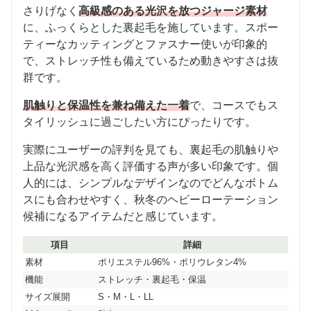
さりげなく
高級感のある光沢を放つジャージ素材
に、ふっくらとした裏起毛を施しています。スポー
ティーなカッティングとファスナー使いが印象的
で、ストレッチ性も備えているため動きやすさは抜
群です。
肌触りと保温性を兼ね備えた一着
で、コースでもス
タイリッシュに過ごしたい方にぴったりです。
実際にユーザーの評判を見ても、裏起毛の肌触りや
上品な光沢感を高く評価する声が多い印象です。個
人的には、シンプルなデザインなのでどんなボトム
スにも合わせやすく、秋冬のヘビーローテーション
候補になるアイテムだと感じています。
項目
詳細
素材
ポリエステル96%・ポリウレタン4%
機能
ストレッチ・裏起毛・保温
サイズ展開
S・M・L・LL