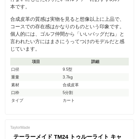
本です。
合成皮革の質感は実物を見ると想像以上に上品で、
コースでの存在感はかなりのものという印象です。
個人的には、ゴルフ仲間から「いいバッグだね」と
言われたい方にはまさにうってつけのモデルだと感
じています。
項目
詳細
口径
9.5型
重量
3.7kg
素材
合成皮革
口枠
5分割
タイプ
カート
TaylorMade
テーラーメイド TM24 トゥルーライト キャ