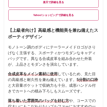
楽天
Yahoo!ショッピング
【上級者向け】高級感と機能美を兼ね備えたス
ポーティデザイン
モノトーン調のボディにテーラーメイドロゴがさり
げなく主張する、スポーティかつモダンなキャディ
バッグです。異なる合成皮革を組み合わせた外装
が、上品さとモダンさを演出しています。
合成皮革をメイン素材に使用
しているため、見た目
の高級感と耐久性を兼ね備えています。
5分割の口枠
と大容量ポケットで収納力も十分。成形ハンドル付
きでカートへの積み下ろしもスムーズです。
落ち着いた雰囲気のバッグを好む方
や、コースでの
佇まいにもこだわりたいゴルファーにおすすめの一