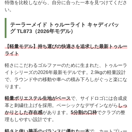
特徴を比較しながら、自分に合った一本を見つけてくださ
い。
テーラーメイド トゥルーライト キャディバッ
グ TL873（2026年モデル）
【軽量モデル】持ち運びの快適さを追求した最新トゥルー
ライト
軽さにこだわるゴルファーのために生まれた、トゥルーラ
イトシリーズの2026年最新モデルです。2.9kgの軽量設計
で、ラウンド中の移動や車への積み下ろしがぐっと楽にな
ります。
軽量ポリエステル生地がベース
で、サイドロゴには合成皮
革と刺繍仕上げを採用。ベーシックなデザインながら
しっ
かりとした存在感
があります。
5分割の口枠
でクラブの整
理もしやすい設計です。
軽さと使い勝手のバランスに優れた一本
で、カートプレー