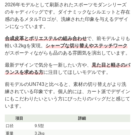
2026年モデルとして刷新されたスポーツモダンシリーズ
のキャディバッグです。ダイナミックなシルエットと存在
感のあるメタルTロゴが、洗練された印象を与えるデザイ
ンになっています。
合成皮革とポリエステルの組み合わせ
で、前モデルよりも
軽い3.2kgを実現。
シャープな切り替えやステッチワーク
がスポーティながらも品のある雰囲気を演出しています。
最新デザインで気分を一新したい方や、
見た目と軽さのバ
ランスを求める方
に注目してほしいモデルです。
前モデルのUN743と比べると、素材の切り替えがより洗
練されている印象です。個人的には、カート派でデザイン
にもこだわりたいという方にぴったりのバッグだと感じて
います。
項目
詳細
口径
9.5型
重量
3.2kg