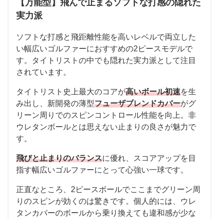
【万能型】飛んで止まるソフトな打感の隠れた
実力派
ソフトな打感と飛距離性能を高いレベルで両立した
い幅広いゴルファーにおすすめの2ピースモデルで
す。タイトリストの中でも隠れた実力派として注目
されています。
タイトリスト史上最大のコアが
高いボール初速
を生
み出し、新開発の薄型
フューザブレンドカバー
がグ
リーン周りでのスピンコントロール性能を向上。非
ウレタンボールとは思えない止まりの良さが魅力で
す。
飛びと止まりのバランス
に優れ、スコアアップを目
指す幅広いゴルファーにとって心強い一球です。
正直なところ、2ピースボールでここまでグリーン周
りのスピンが効くのは驚きです。個人的には、ウレ
タンカバーのボールから乗り換えても違和感が少な