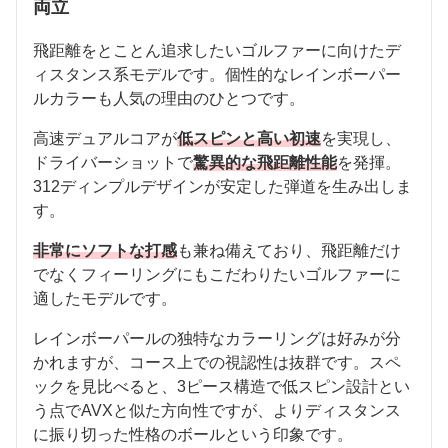
両立
飛距離をとことん追求したいゴルファーに向けたデ
ィスタンス系モデルです。個性的なレインボーパー
ルカラーも人気の理由のひとつです。
高速デュアルコアが
低スピンと高い初速
を実現し、
ドライバーショットで
驚異的な飛距離性能
を発揮。
312ディンプルデザインが安定した弾道を生み出しま
す。
非常にソフトな打感
も兼ね備えており、飛距離だけ
でなくフィーリングにもこだわりたいゴルファーに
適したモデルです。
レインボーパールの独特なカラーリングは好みが分
かれますが、コース上での視認性は抜群です。スペ
ックを見比べると、3ピース構造で低スピン設計とい
う点でAVXと似た方向性ですが、よりディスタンス
に振り切った性格のボールという印象です。