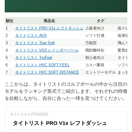
順位
商品名
タグ
1
タイトリスト PRO V1x レフトダッシュ
上級者向け
低スピ
2
タイトリスト AVX
ソフト打感
低弾道
3
タイトリスト Tour Soft
万能型
飛んで
4
タイトリスト VG3 レインボーパール
飛距離特化
驚異的
5
タイトリスト TruFeel
初心者向け
タイト
6
タイトリスト HVC SOFT FEEL
コスパ重視
ソフト
7
タイトリスト HVC SOFT DISTANCE
エントリーモデル
まっす
ここからは、タイトリストのゴルフボールの中から注目の
モデルをランキング形式でご紹介します。それぞれの特徴
を比較しながら、自分に合った一球を見つけてください。
タイトリスト(TITLEIST)
タイトリスト PRO V1x レフトダッシュ