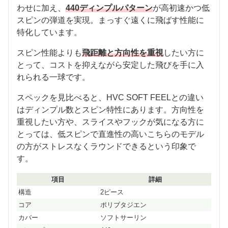
わせに加え、
440ディンプルパターン
が高初速かつ低
スピンの弾道を実現。まっすぐ遠くに飛ばす性能に
特化しています。
スピン性能よりも
飛距離と方向性を重視
したい方に
とって、コストを抑えながら安定した飛びを手に入
れられる一球です。
スペックを見比べると、HVC SOFT FEELとの違い
はディンプル数とスピン特性にあります。方向性を
重視したい方や、スライスやフックが気になる方に
とっては、低スピンで直進性の高いこちらのモデル
の方がストレスなくラウンドできるという印象で
す。
項目
詳細
構造
2ピース
コア
ポリブタジエン
カバー
ソフトサーリン