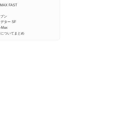
AX FAST
レブン
デター SF
-Max
ンについてまとめ