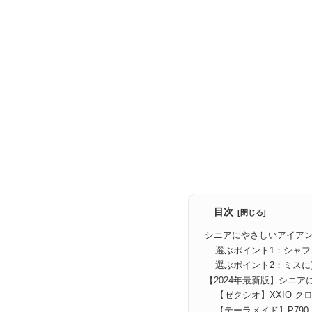
目次
シニアにやさしいアイア
選ぶポイント1：シャ
選ぶポイント2：ミス
【2024年最新版】シニ
【ゼクシオ】XXIO ク
【テーラメイド】P790