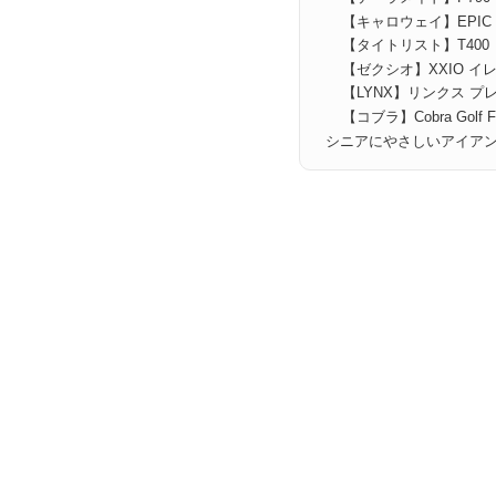
【キャロウェイ】EPIC M
【タイトリスト】T400
【ゼクシオ】XXIO イ
【LYNX】リンクス プレ
【コブラ】Cobra Golf F
シニアにやさしいアイア