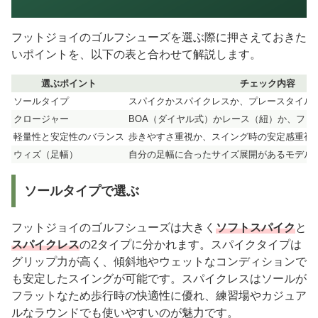
フットジョイのゴルフシューズを選ぶ際に押さえておきた
いポイントを、以下の表と合わせて解説します。
選ぶポイント
チェック内容
ソールタイプ
スパイクかスパイクレスか、プレースタイル
クロージャー
BOA（ダイヤル式）かレース（紐）か、フィ
軽量性と安定性のバランス
歩きやすさ重視か、スイング時の安定感重視
ウィズ（足幅）
自分の足幅に合ったサイズ展開があるモデル
ソールタイプで選ぶ
フットジョイのゴルフシューズは大きく
ソフトスパイク
と
スパイクレス
の2タイプに分かれます。スパイクタイプは
グリップ力が高く、傾斜地やウェットなコンディションで
も安定したスイングが可能です。スパイクレスはソールが
フラットなため歩行時の快適性に優れ、練習場やカジュア
ルなラウンドでも使いやすいのが魅力です。