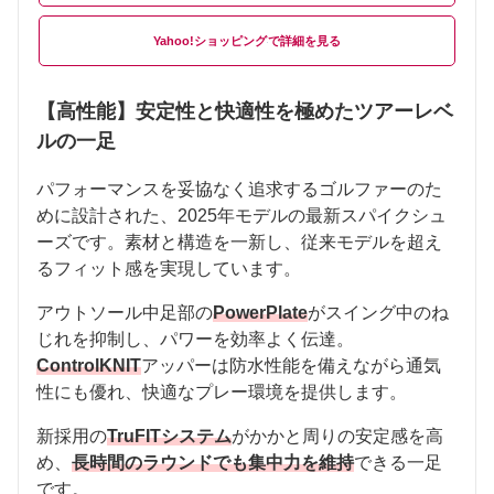
Yahoo!ショッピング
【高性能】安定性と快適性を極めたツアーレベ
ルの一足
パフォーマンスを妥協なく追求するゴルファーのた
めに設計された、2025年モデルの最新スパイクシュ
ーズです。素材と構造を一新し、従来モデルを超え
るフィット感を実現しています。
アウトソール中足部の
PowerPlate
がスイング中のね
じれを抑制し、パワーを効率よく伝達。
ControlKNIT
アッパーは防水性能を備えながら通気
性にも優れ、快適なプレー環境を提供します。
新採用の
TruFITシステム
がかかと周りの安定感を高
め、
長時間のラウンドでも集中力を維持
できる一足
です。