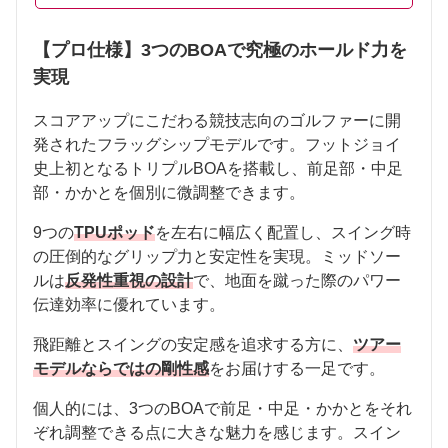
【プロ仕様】3つのBOAで究極のホールド力を
実現
スコアアップにこだわる競技志向のゴルファーに開
発されたフラッグシップモデルです。フットジョイ
史上初となるトリプルBOAを搭載し、前足部・中足
部・かかとを個別に微調整できます。
9つの
TPUポッド
を左右に幅広く配置し、スイング時
の圧倒的なグリップ力と安定性を実現。ミッドソー
ルは
反発性重視の設計
で、地面を蹴った際のパワー
伝達効率に優れています。
飛距離とスイングの安定感を追求する方に、
ツアー
モデルならではの剛性感
をお届けする一足です。
個人的には、3つのBOAで前足・中足・かかとをそれ
ぞれ調整できる点に大きな魅力を感じます。スイン