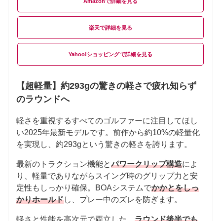
Amazon
楽天
Yahoo!ショッピング
【超軽量】約293gの驚きの軽さで疲れ知らず
のラウンドへ
軽さを重視するすべてのゴルファーに注目してほし
い2025年最新モデルです。前作から約10%の軽量化
を実現し、約293gという驚きの軽さを誇ります。
最新のトラクション機能と
パワークリップ構造
によ
り、軽量でありながらスイング時のグリップ力と安
定性もしっかり確保。BOAシステムで
かかとをしっ
かりホールド
し、プレー中のズレを防ぎます。
軽さと性能を高次元で両立した、
ラウンド後半でも