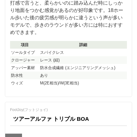
打感で言うと、柔らかいのに踏み込んだ時にしっか
り地面をつかむ感覚があるのが好印象です。18ホー
ル歩いた後の疲労感が明らかに違うという声が多い
モデルで、歩きのラウンドが多い方には特におすす
めできます。
項目
詳細
ソールタイプ
スパイクレス
クロージャー
レース (紐)
アッパー素材
防水合成繊維 (エンジニアリングメッシュ)
防水性
あり
ウィズ
M(2E相当)/W(3E相当)
FootJoy(フットジョイ)
ツアーアルファ トリプル BOA