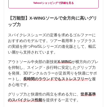
Yahoo!ショッピング
【万能型】X-WINGソールで全方向に高いグリ
ップ力
スパイクレスシューズの定番を求めるゴルファーに
おすすめのモデルです。ツアー着用率トップクラス
の実績を持つPro/SLシリーズの進化版として、幅広
い層から支持されています。
アウトソール中央部の新技術
X-WING
が横方向のブレ
を抑制し、スイング・歩行時に安定したグリップ力
を発揮。3Dアンクルカラーが足首周りを快適にサポ
ートし、
長時間のラウンドでもストレスフリー
な履
き心地です。
グリップ力と快適性の両立を求める方に、
世界基準
のスパイクレス性能
を提供する一足です。