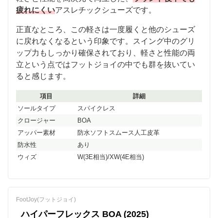
疲れにくい
アスレチックシューズです。
正直なところ、この軽さは一度履くと他のシューズ
に戻れなくなるという印象です。スイング中のグリ
ップ力もしっかり確保されており、軽さと性能の両
立という点ではフットジョイの中でも群を抜いてい
ると感じます。
項目
詳細
ソールタイプ
スパイクレス
クロージャー
BOA
アッパー素材
防水ソフトスムース人工皮革
防水性
あり
ウィズ
W(3E相当)/XW(4E相当)
FootJoy(フットジョイ)
ハイパーフレックス BOA (2025)