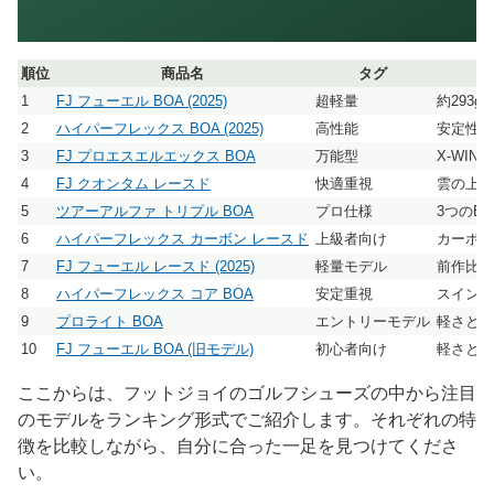
順位
商品名
タグ
1
FJ フューエル BOA (2025)
超軽量
約293
2
ハイパーフレックス BOA (2025)
高性能
安定性と
3
FJ プロエスエルエックス BOA
万能型
X-WI
4
FJ クオンタム レースド
快適重視
雲の上の
5
ツアーアルファ トリプル BOA
プロ仕様
3つのB
6
ハイパーフレックス カーボン レースド
上級者向け
カーボン
7
FJ フューエル レースド (2025)
軽量モデル
前作比1
8
ハイパーフレックス コア BOA
安定重視
スイング
9
プロライト BOA
エントリーモデル
軽さと安
10
FJ フューエル BOA (旧モデル)
初心者向け
軽さとフ
ここからは、フットジョイのゴルフシューズの中から注目
のモデルをランキング形式でご紹介します。それぞれの特
徴を比較しながら、自分に合った一足を見つけてくださ
い。