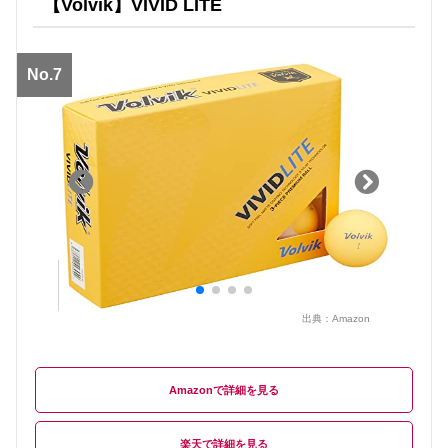
【Volvik】VIVID LITE
No.7
出典：
Amazon
Amazon
楽天