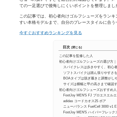
ての一足選びで後悔しにくいポイントを整理しまし
この記事では、初心者向けゴルフシューズをランキ
すい本格モデルまで、自分のプレースタイルに合う
今すぐおすすめランキングを見る
目次
この記事を監修した人
初心者向けゴルフシューズの選び方｜
スパイクレスは歩きやすく、初心
ソフトスパイクは踏ん張りやすさ
BOAタイプは脱ぎ履きと調整がし
サイズは横幅と甲の高さまで確認
初心者向けゴルフシューズおすすめ人
FootJoy MEN'S FJ プロエスエル
adidas コードカオス25 ボア
ニューバランス FuelCell 3000 v1 E
FootJoy MEN'S ハイパーフレック