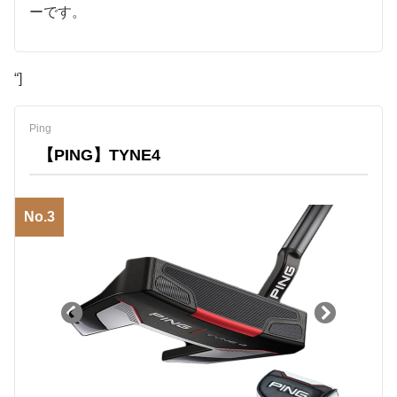
ーです。
“]
Ping
【PING】TYNE4
No.3