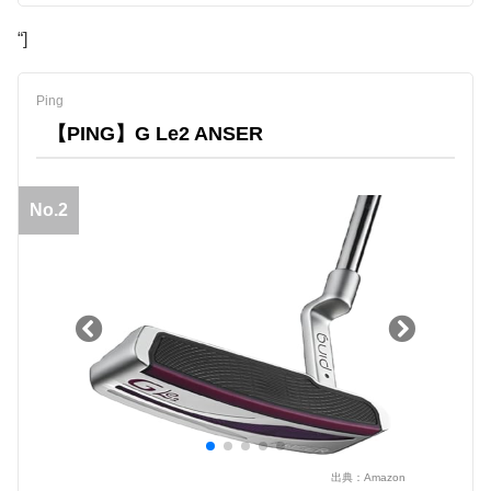
“]
Ping
【PING】G Le2 ANSER
No.2
出典：
Amazon