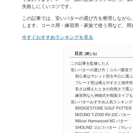
失敗しにくいコツです。
この記事では、安いパターの選び方を整理しながら
します。コース用・練習用・家族で使う用など、用
今すぐおすすめランキングを見る
目次
この記事を監修した人
安いパターの選び方｜コスパ重視で
初心者はマレット型を中心に選
ブレード型は構えやすさと操作
長さは構えたときの自然さで選
練習用なら伸縮式や両面タイプ
安いパターおすすめ人気ランキング
BRIDGESTONE GOLF PUT
MIZUNO T-ZOID RV-102 パター
Wilson Harmonized M2 パター
SHOLIND ゴルフパター（マレ