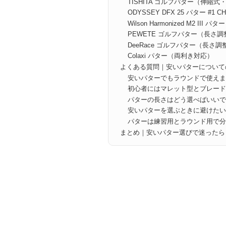
TISHITA ゴルフパター（伸縮式
ODYSSEY DFX 25 パター #1 C
Wilson Harmonized M2 III パ
PEWETE ゴルフパター（長さ
DeeRace ゴルフパター（長さ
Colaxi パター（両利き対応）
よくある質問｜安いパターについて
安いパターでもラウンドで使え
初心者にはマレット型とブレー
パターの長さはどう選べばいい
安いパターを選ぶときに避けた
パターは練習用とラウンド用で
まとめ｜安いパター選びで迷ったら