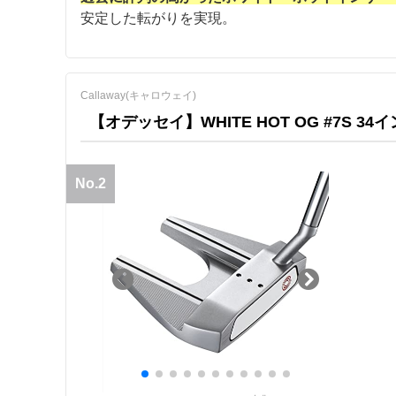
安定した転がりを実現。
Callaway(キャロウェイ)
【オデッセイ】WHITE HOT OG #7S 34
No.2