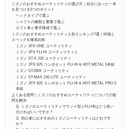
ミズノのおすすめユーティリティの選び方｜自分に合った一本
を見つける3つのポイント
ヘッドタイプで選ぶ
シャフトの種類と重量で選ぶ
ロフト角と番手構成で選ぶ
ミズノのおすすめユーティリティ人気ランキング7選｜特徴と
スペックを徹底比較
ミズノ JPX ONE ユーティリティ
ミズノ JPX FLI-HI ユーティリティ (
ミズノ ST-X 220 ユーティリティ
ミズノ JPX 925 コンボセット FLI-HI & HOT METAL 5本組
ミズノ ST200X ユーティリティ
ミズノ ST-MAX 230 LITE ユーティリティ
ミズノ JPX 925 コンボセット FLI-HI & HOT METAL PRO 5
本組
よくある質問｜ミズノのおすすめユーティリティについての疑
問を解決
Q. ミズノのユーティリティでウッド型とFLI-HIはどう使い
分ければいいですか？
Q. 初心者におすすめのミズノユーティリティはどれです
か？