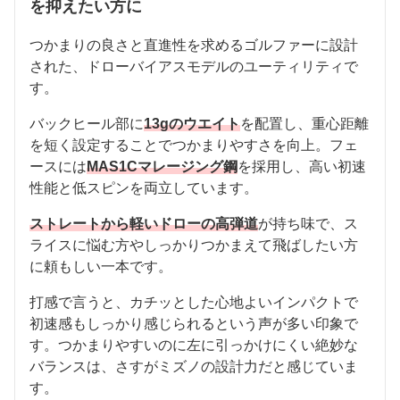
を抑えたい方に
つかまりの良さと直進性を求めるゴルファーに設計
された、ドローバイアスモデルのユーティリティで
す。
バックヒール部に
13gのウエイト
を配置し、重心距離
を短く設定することでつかまりやすさを向上。フェ
ースには
MAS1Cマレージング鋼
を採用し、高い初速
性能と低スピンを両立しています。
ストレートから軽いドローの高弾道
が持ち味で、ス
ライスに悩む方やしっかりつかまえて飛ばしたい方
に頼もしい一本です。
打感で言うと、カチッとした心地よいインパクトで
初速感もしっかり感じられるという声が多い印象で
す。つかまりやすいのに左に引っかけにくい絶妙な
バランスは、さすがミズノの設計力だと感じていま
す。