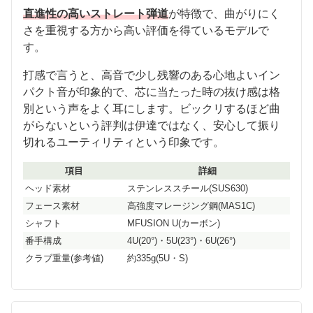
直進性の高いストレート弾道
が特徴で、曲がりにく
さを重視する方から高い評価を得ているモデルで
す。
打感で言うと、高音で少し残響のある心地よいイン
パクト音が印象的で、芯に当たった時の抜け感は格
別という声をよく耳にします。ビックリするほど曲
がらないという評判は伊達ではなく、安心して振り
切れるユーティリティという印象です。
項目
詳細
ヘッド素材
ステンレススチール(SUS630)
フェース素材
高強度マレージング鋼(MAS1C)
シャフト
MFUSION U(カーボン)
番手構成
4U(20°)・5U(23°)・6U(26°)
クラブ重量(参考値)
約335g(5U・S)