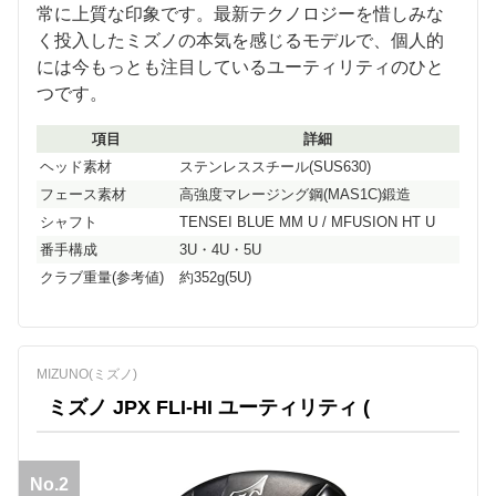
常に上質な印象です。最新テクノロジーを惜しみな
く投入したミズノの本気を感じるモデルで、個人的
には今もっとも注目しているユーティリティのひと
つです。
項目
詳細
ヘッド素材
ステンレススチール(SUS630)
フェース素材
高強度マレージング鋼(MAS1C)鍛造
シャフト
TENSEI BLUE MM U / MFUSION HT U
番手構成
3U・4U・5U
クラブ重量(参考値)
約352g(5U)
MIZUNO(ミズノ)
ミズノ JPX FLI-HI ユーティリティ (
No.2