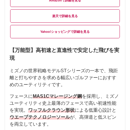
Amazon
楽天
Yahoo!ショッピング
【万能型】高初速と直進性で安定した飛びを実
現
ミズノの世界戦略モデルSTシリーズの一本で、飛距
離と打ちやすさを求める幅広いゴルファーにおすす
めのユーティリティです。
フェースに
MAS1Cマレージング鋼
を採用し、ミズノ
ユーティリティ史上最薄のフェースで高い初速性能
を実現。
ワッフルクラウン形状
による低重心設計と
ウエーブテクノロジーソール
が、高弾道と低スピン
を両立しています。