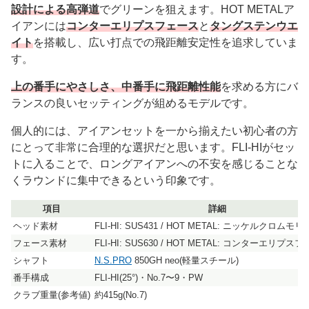
設計による高弾道
でグリーンを狙えます。HOT METALア
イアンには
コンターエリプスフェース
と
タングステンウエ
イト
を搭載し、広い打点での飛距離安定性を追求していま
す。
上の番手にやさしさ、中番手に飛距離性能
を求める方にバ
ランスの良いセッティングが組めるモデルです。
個人的には、アイアンセットを一から揃えたい初心者の方
にとって非常に合理的な選択だと思います。FLI-HIがセッ
トに入ることで、ロングアイアンへの不安を感じることな
くラウンドに集中できるという印象です。
項目
詳細
ヘッド素材
FLI-HI: SUS431 / HOT METAL: ニッケルクロム
フェース素材
FLI-HI: SUS630 / HOT METAL: コンターエリプス
シャフト
N.S.PRO
850GH neo(軽量スチール)
番手構成
FLI-HI(25°)・No.7〜9・PW
クラブ重量(参考値)
約415g(No.7)