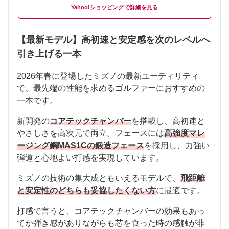
Yahoo!ショッピング
【最新モデル】高初速と安定感を次のレベルへ
引き上げる一本
2026年春に登場したミズノの最新ユーティリティ
で、最先端の性能を求めるゴルファーにおすすめの
一本です。
新開発の
コアテックチャンバー
を搭載し、高初速と
やさしさを高次元で両立。フェースには
高強度マレ
ージング鋼MAS1Cの鍛造フェース
を採用し、力強い
弾道と心地よい打感を実現しています。
ミズノの技術の集大成ともいえるモデルで、
飛距離
と安定性のどちらも妥協したくない方
に最適です。
打感で言うと、コアテックチャンバーの効果もあっ
てか弾き感がありながらも芯を食った時の感触が非