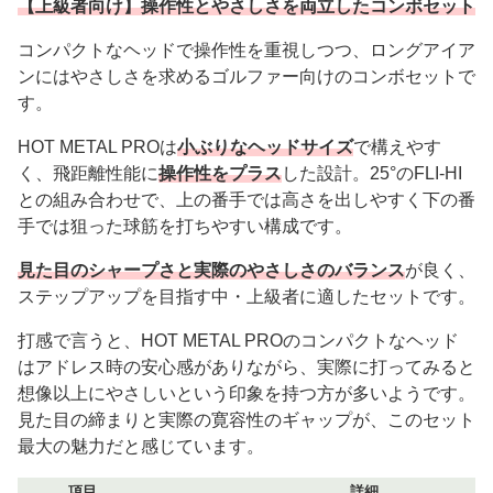
【上級者向け】操作性とやさしさを両立したコンボセット
コンパクトなヘッドで操作性を重視しつつ、ロングアイア
ンにはやさしさを求めるゴルファー向けのコンボセットで
す。
HOT METAL PROは
小ぶりなヘッドサイズ
で構えやす
く、飛距離性能に
操作性をプラス
した設計。25°のFLI-HI
との組み合わせで、上の番手では高さを出しやすく下の番
手では狙った球筋を打ちやすい構成です。
見た目のシャープさと実際のやさしさのバランス
が良く、
ステップアップを目指す中・上級者に適したセットです。
打感で言うと、HOT METAL PROのコンパクトなヘッド
はアドレス時の安心感がありながら、実際に打ってみると
想像以上にやさしいという印象を持つ方が多いようです。
見た目の締まりと実際の寛容性のギャップが、このセット
最大の魅力だと感じています。
項目
詳細