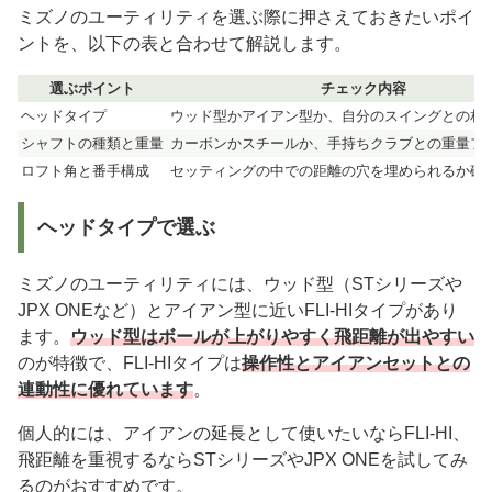
ミズノのユーティリティを選ぶ際に押さえておきたいポイ
ントを、以下の表と合わせて解説します。
選ぶポイント
チェック内容
ヘッドタイプ
ウッド型かアイアン型か、自分のスイングとの相
シャフトの種類と重量
カーボンかスチールか、手持ちクラブとの重量フ
ロフト角と番手構成
セッティングの中での距離の穴を埋められるか確
ヘッドタイプで選ぶ
ミズノのユーティリティには、ウッド型（STシリーズや
JPX ONEなど）とアイアン型に近いFLI-HIタイプがあり
ます。
ウッド型はボールが上がりやすく飛距離が出やすい
のが特徴で、FLI-HIタイプは
操作性とアイアンセットとの
連動性に優れています
。
個人的には、アイアンの延長として使いたいならFLI-HI、
飛距離を重視するならSTシリーズやJPX ONEを試してみ
るのがおすすめです。