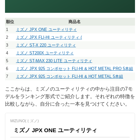
順位
商品名
1
ミズノ JPX ONE ユーティリティ
最
2
ミズノ JPX FLI-HI ユーティリティ (
3
ミズノ ST-X 220 ユーティリティ
つ
4
ミズノ ST200X ユーティリティ
万
5
ミズノ ST-MAX 230 LITE ユーティリティ
軽
6
ミズノ JPX 925 コンボセット FLI-HI & HOT METAL PRO 5本組
7
ミズノ JPX 925 コンボセット FLI-HI & HOT METAL 5本組
ここからは、ミズノのユーティリティの中から注目の7モ
デルをランキング形式でご紹介します。それぞれの特徴を
比較しながら、自分に合った一本を見つけてください。
MIZUNO(ミズノ)
ミズノ JPX ONE ユーティリティ