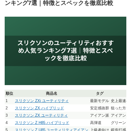
ンキング7選｜特徴とスペックを徹底比較
順位
商品名
タグ
1
スリクソン ZXi ユーティリティ
最新モデル
史上最速の
2
スリクソン ZX ハイブリッド
安定感抜群
狙った方向
3
スリクソン ZX ユーティリティ
アイアン派
アイアン感
4
スリクソン Z H85 ハイブリッド
高弾道
グリーンで
5
スリクソン Z U85 ユーティリティアイアン
上級者向け
鍛造打感と