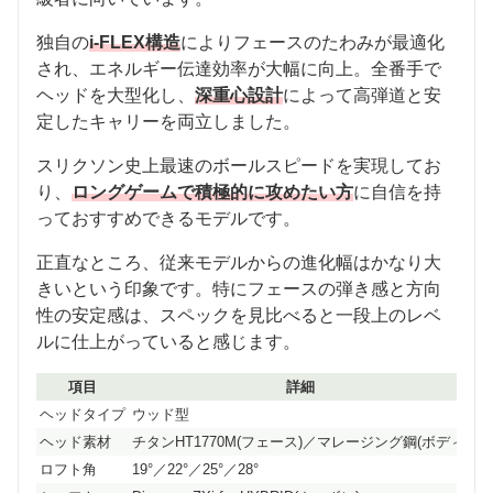
独自の
i-FLEX構造
によりフェースのたわみが最適化
され、エネルギー伝達効率が大幅に向上。全番手で
ヘッドを大型化し、
深重心設計
によって高弾道と安
定したキャリーを両立しました。
スリクソン史上最速のボールスピードを実現してお
り、
ロングゲームで積極的に攻めたい方
に自信を持
っておすすめできるモデルです。
正直なところ、従来モデルからの進化幅はかなり大
きいという印象です。特にフェースの弾き感と方向
性の安定感は、スペックを見比べると一段上のレベ
ルに仕上がっていると感じます。
項目
詳細
ヘッドタイプ
ウッド型
ヘッド素材
チタンHT1770M(フェース)／マレージング鋼(ボディ)
ロフト角
19°／22°／25°／28°