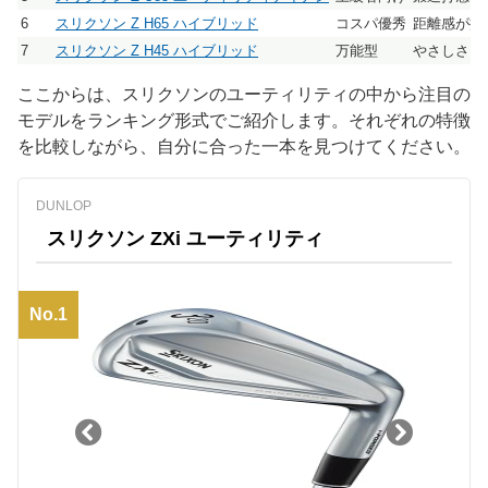
6
スリクソン Z H65 ハイブリッド
コスパ優秀
距離感が揃
7
スリクソン Z H45 ハイブリッド
万能型
やさしさと
ここからは、スリクソンのユーティリティの中から注目の
モデルをランキング形式でご紹介します。それぞれの特徴
を比較しながら、自分に合った一本を見つけてください。
DUNLOP
スリクソン ZXi ユーティリティ
No.1