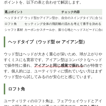
ポイントを、以下の表と合わせて解説します。
選ぶポイント
チェック内容
ヘッドタイプ
ウッド型かアイアン型か、自分のスイングタイプに合うほ
ロフト角
セッティング全体の飛距離の流れを考えて番手を決める
シャフト素材
カーボンかスチールか、振り心地とヘッドスピードに合わ
ヘッドタイプ（ウッド型 or アイアン型）
ウッド型はヘッドが大きく重心が深いため、球が上がりや
すくミスにも寛容です。アイアン型はコンパクトなヘッド
で操作性に優れ、
アイアンと同じ感覚で振れる
のが特徴で
す。個人的には、ユーティリティに慣れていない方はまず
ウッド型から試してみるのが安心だと感じています。
ロフト角
ユーティリティのロフト角は、フェアウェイウッドとアイ