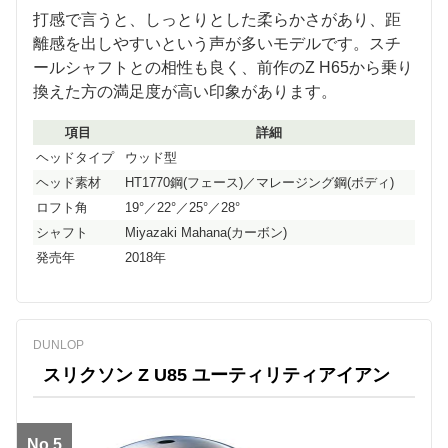
打感で言うと、しっとりとした柔らかさがあり、距
離感を出しやすいという声が多いモデルです。スチ
ールシャフトとの相性も良く、前作のZ H65から乗り
換えた方の満足度が高い印象があります。
項目
詳細
ヘッドタイプ
ウッド型
ヘッド素材
HT1770鋼(フェース)／マレージング鋼(ボディ)
ロフト角
19°／22°／25°／28°
シャフト
Miyazaki Mahana(カーボン)
発売年
2018年
DUNLOP
スリクソン Z U85 ユーティリティアイアン
No.5