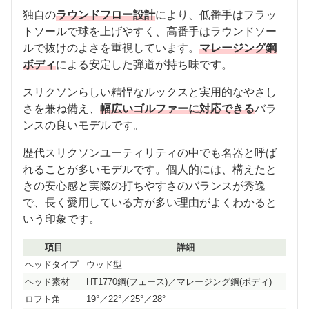
独自の
ラウンドフロー設計
により、低番手はフラッ
トソールで球を上げやすく、高番手はラウンドソー
ルで抜けのよさを重視しています。
マレージング鋼
ボディ
による安定した弾道が持ち味です。
スリクソンらしい精悍なルックスと実用的なやさし
さを兼ね備え、
幅広いゴルファーに対応できる
バラ
ンスの良いモデルです。
歴代スリクソンユーティリティの中でも名器と呼ば
れることが多いモデルです。個人的には、構えたと
きの安心感と実際の打ちやすさのバランスが秀逸
で、長く愛用している方が多い理由がよくわかると
いう印象です。
項目
詳細
ヘッドタイプ
ウッド型
ヘッド素材
HT1770鋼(フェース)／マレージング鋼(ボディ)
ロフト角
19°／22°／25°／28°