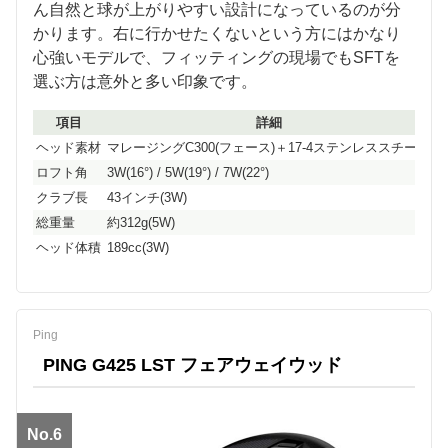
ん自然と球が上がりやすい設計になっているのが分
かります。右に行かせたくないという方にはかなり
心強いモデルで、フィッティングの現場でもSFTを
選ぶ方は意外と多い印象です。
項目
詳細
ヘッド素材
マレージングC300(フェース)＋17-4ステンレススチール
ロフト角
3W(16°) / 5W(19°) / 7W(22°)
クラブ長
43インチ(3W)
総重量
約312g(5W)
ヘッド体積
189cc(3W)
Ping
PING G425 LST フェアウェイウッド
No.6