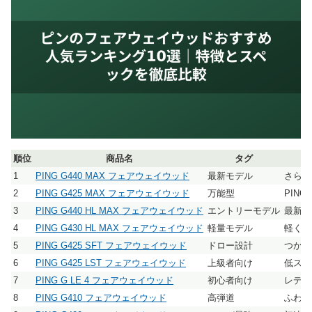
順位
商品名
タグ
1
PING G440 MAX フェアウェイウッド
最新モデル
さらな
2
PING G425 MAX フェアウェイウッド
万能型
PIN
3
PING G440 HL MAX フェアウェイウッド
エントリーモデル
最新技
4
PING G430 HL MAX フェアウェイウッド
軽量モデル
軽く振
5
PING G425 SFT フェアウェイウッド
ドロー設計
つかま
6
PING G425 LST フェアウェイウッド
上級者向け
低スピ
7
PING G LE 4 フェアウェイウッド
初心者向け
レディ
8
PING G410 フェアウェイウッド
高弾道
ふわっ