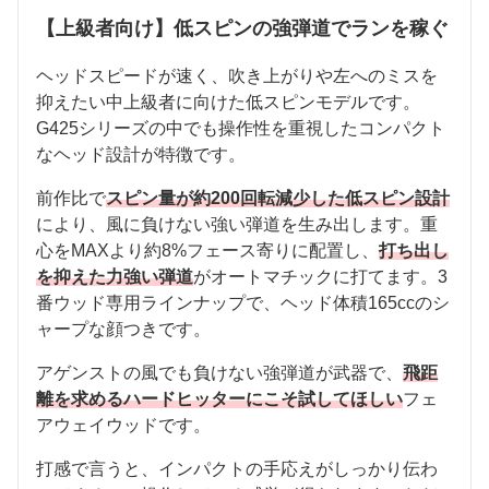
【上級者向け】低スピンの強弾道でランを稼ぐ
ヘッドスピードが速く、吹き上がりや左へのミスを
抑えたい中上級者に向けた低スピンモデルです。
G425シリーズの中でも操作性を重視したコンパクト
なヘッド設計が特徴です。
前作比で
スピン量が約200回転減少した低スピン設計
により、風に負けない強い弾道を生み出します。重
心をMAXより約8%フェース寄りに配置し、
打ち出し
を抑えた力強い弾道
がオートマチックに打てます。3
番ウッド専用ラインナップで、ヘッド体積165ccのシ
ャープな顔つきです。
アゲンストの風でも負けない強弾道が武器で、
飛距
離を求めるハードヒッターにこそ試してほしい
フェ
アウェイウッドです。
打感で言うと、インパクトの手応えがしっかり伝わ