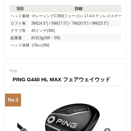
項目
詳細
ヘッド素材
マレージングC300(フェース)＋17-4ステンレススチール
ロフト角
3W(14.5°) / 5W(17.5°) / 7W(20.5°) / 9W(23.5°)
クラブ長
43インチ(3W)
総重量
約313g(3W・SR)
ヘッド体積
176cc(3W)
Ping
PING G440 HL MAX フェアウェイウッド
No.3