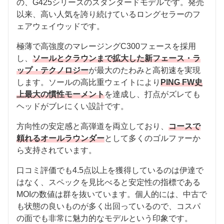
の、G425シリーズのスタンダードモデルです。発売
以来、高い人気を誇り続けているロングセラーのフ
ェアウェイウッドです。
極薄で高強度のマレージングC300フェースを採用
し、
ソールとクラウンまで拡大した新フェース・ラ
ップ・テクノロジー
が最大のたわみと高初速を実現
します。ソールの高比重ウェイトにより
PING FW史
上最大の慣性モーメント
を達成し、打点がズレても
ヘッドがブレにくい設計です。
方向性の安定感と高弾道を両立しており、
コースで
頼れるオールラウンダー
として多くのゴルファーか
ら支持されています。
口コミ評価でも4.5点以上を獲得しているのは伊達で
はなく、スペックを見比べると安定性の指標である
MOIの数値は群を抜いています。個人的には、中古で
も状態の良いものが多く出回っているので、コスパ
の面でも非常に魅力的なモデルという印象です。