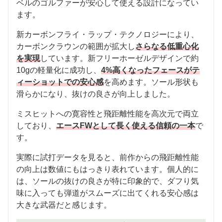
ベルのゴルファーが安心して使える設計になってい
ます。
新カーボンフライ・ラップ・テクノロジーにより、
カーボンクラウンの範囲が拡大し
さらなる低重心化
を実現
しています。新フリーホーゼルデザインで約
10gの軽量化に成功し、
4%高くなったフェースがテ
ィーショットでの安心感
を高めます。ソール形状も
滑らかになり、抜けの良さが向上しました。
ミスヒットへの寛容性と飛距離性能を高次元で両立
しており、
エースFWとして長く使える信頼の一本
で
す。
実際に試打データを見ると、前作からの飛距離性能
の向上は数値にもはっきり表れています。個人的に
は、ソールの抜けの良さが特に印象的で、ダフり気
味に入っても弾道がスムーズに出てくれる安心感は
大きな武器だと感じます。