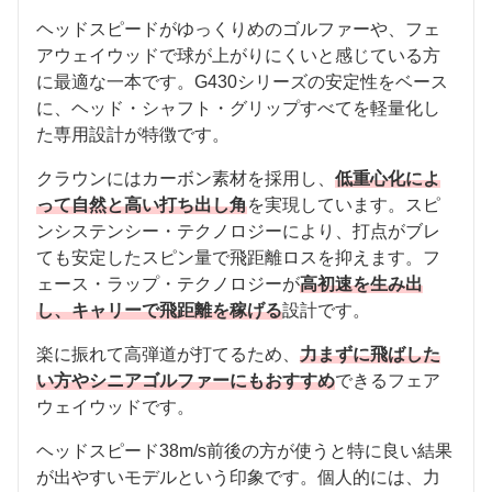
ヘッドスピードがゆっくりめのゴルファーや、フェ
アウェイウッドで球が上がりにくいと感じている方
に最適な一本です。G430シリーズの安定性をベース
に、ヘッド・シャフト・グリップすべてを軽量化し
た専用設計が特徴です。
クラウンにはカーボン素材を採用し、
低重心化によ
って自然と高い打ち出し角
を実現しています。スピ
ンシステンシー・テクノロジーにより、打点がブレ
ても安定したスピン量で飛距離ロスを抑えます。フ
ェース・ラップ・テクノロジーが
高初速を生み出
し、キャリーで飛距離を稼げる
設計です。
楽に振れて高弾道が打てるため、
力まずに飛ばした
い方やシニアゴルファーにもおすすめ
できるフェア
ウェイウッドです。
ヘッドスピード38m/s前後の方が使うと特に良い結果
が出やすいモデルという印象です。個人的には、力