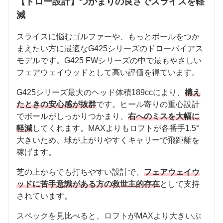
【ドロー設計】つかまりの良さでスライスを軽
減
スライスに悩むゴルファーや、もっとボールをつか
まえたい方に最適なG425シリーズのドローバイアス
モデルです。G425 FWシリーズの中で最もやさしい
フェアウェイウッドとして高い評価を得ています。
G425シリーズ最大のヘッド体積189ccにより、
構え
たときの安心感が抜群
です。ヒール寄りの重心設計
でボールがしっかりつかまり、
右へのミスを大幅に
軽減
してくれます。MAXよりもロフトが各番手1.5°
大きいため、球が上がりやすくキャリーで飛距離を
稼げます。
芝の上からでも打ちやすい設計で、
フェアウェイウ
ッドに苦手意識がある方の救世主的存在
として支持
されています。
スペックを見比べると、ロフトがMAXより大きいぶ