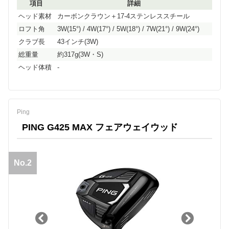
項目
詳細
ヘッド素材
カーボンクラウン＋17-4ステンレススチール
ロフト角
3W(15°) / 4W(17°) / 5W(18°) / 7W(21°) / 9W(24°)
クラブ長
43インチ(3W)
総重量
約317g(3W・S)
ヘッド体積
-
Ping
PING G425 MAX フェアウェイウッド
No.2