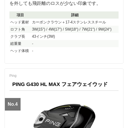
を外しても飛距離のロスが少ない印象です。
項目
詳細
ヘッド素材
カーボンクラウン＋17-4ステンレススチール
ロフト角
3W(15°) / 4W(17°) / 5W(18°) / 7W(21°) / 9W(24°)
クラブ長
43インチ(3W)
総重量
-
ヘッド体積
-
Ping
PING G430 HL MAX フェアウェイウッド
No.4