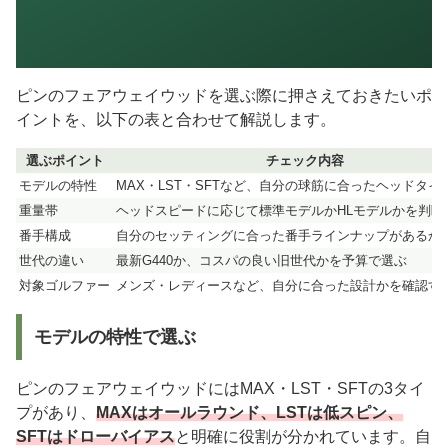
ピンのフェアウェイウッドを選ぶ際に押さえておきたいポ
イントを、以下の表と合わせて解説します。
選ぶポイント
チェック内容
モデルの特性
MAX・LST・SFTなど、自分の球筋に合ったヘッドタイ
重量帯
ヘッドスピードに応じて標準モデルかHLモデルかを判断
番手構成
自分のセッティングに合った番手ラインナップがあるか
世代の違い
最新G440か、コスパの良い旧世代かを予算で選ぶ
対象ゴルファー
メンズ・レディースなど、自分に合った設計かを確認す
モデルの特性で選ぶ
ピンのフェアウェイウッドにはMAX・LST・SFTの3タイ
プがあり、
MAXはオールラウンド、LSTは低スピン、
SFTはドローバイアス
と明確に役割が分かれています。自