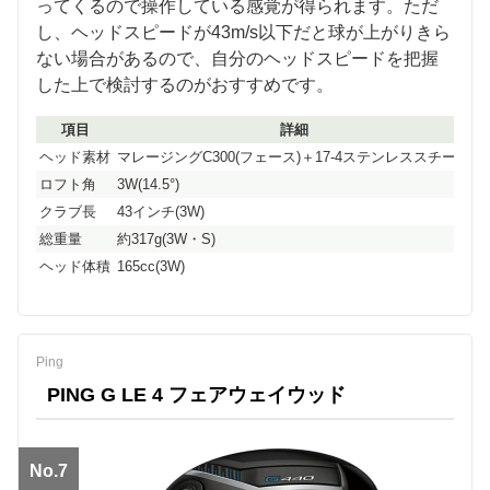
ってくるので操作している感覚が得られます。ただ
し、ヘッドスピードが43m/s以下だと球が上がりきら
ない場合があるので、自分のヘッドスピードを把握
した上で検討するのがおすすめです。
項目
詳細
ヘッド素材
マレージングC300(フェース)＋17-4ステンレススチール
ロフト角
3W(14.5°)
クラブ長
43インチ(3W)
総重量
約317g(3W・S)
ヘッド体積
165cc(3W)
Ping
PING G LE 4 フェアウェイウッド
No.7