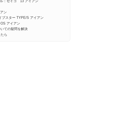
ル：セイコ゠13 アイアン
イアン
ブスター TYPE/S アイアン
 OS アイアン
ついての疑問を解決
ったら