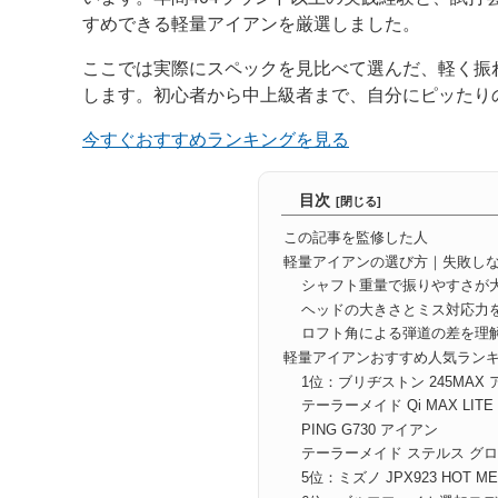
すめできる軽量アイアンを厳選しました。
ここでは実際にスペックを見比べて選んだ、軽く振
します。初心者から中上級者まで、自分にピッたり
今すぐおすすめランキングを見る
目次
この記事を監修した人
軽量アイアンの選び方｜失敗しな
シャフト重量で振りやすさが
ヘッドの大きさとミス対応力
ロフト角による弾道の差を理
軽量アイアンおすすめ人気ランキ
1位：ブリヂストン 245MAX
テーラーメイド Qi MAX LIT
PING G730 アイアン
テーラーメイド ステルス グロ
5位：ミズノ JPX923 HOT M