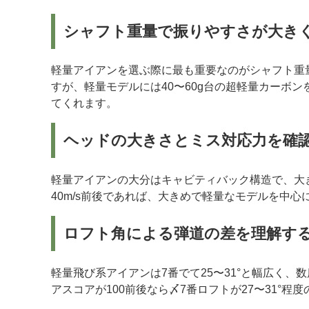
シャフト重量で振りやすさが大き
軽量アイアンを選ぶ際に最も重要なのがシャフト重量
すが、軽量モデルには40〜60g台の超軽量カーボ
てくれます。
ヘッドの大きさとミス対応力を確
軽量アイアンの大分はキャビティバック構造で、大
40m/s前後であれば、大きめで軽量なモデルを中
ロフト角による弾道の差を理解す
軽量飛び系アイアンは7番でて25〜31°と幅広く
アスコアが100前後なら〆7番ロフトが27〜31°