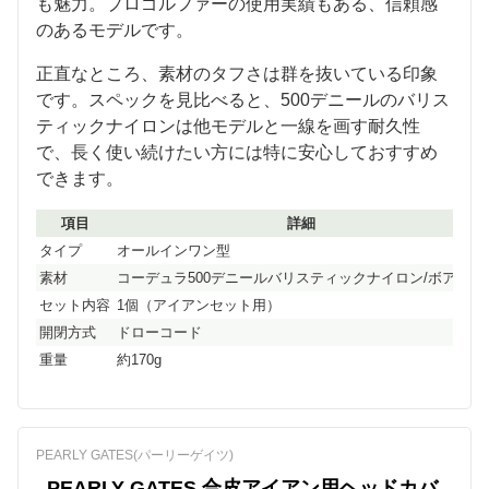
も魅力。プロゴルファーの使用実績もある、信頼感
のあるモデルです。
正直なところ、素材のタフさは群を抜いている印象
です。スペックを見比べると、500デニールのバリス
ティックナイロンは他モデルと一線を画す耐久性
で、長く使い続けたい方には特に安心しておすすめ
できます。
項目
詳細
タイプ
オールインワン型
素材
コーデュラ500デニールバリスティックナイロン/ボア裏地
セット内容
1個（アイアンセット用）
開閉方式
ドローコード
重量
約170g
PEARLY GATES(パーリーゲイツ)
PEARLY GATES 合皮アイアン用ヘッドカバ