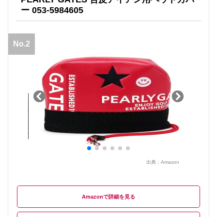
ー 053-5984605
No.2
出典：
Amazon
Amazon