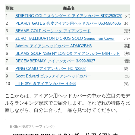
順位
商品名
1
BRIEFING GOLF スタンダード アイアンカバー BRG253G20
タフ
2
PEARLY GATES 合皮アイアン用ヘッドカバー 053-5984605
おし
3
BEAMS GOLF ベーシック アイアンフード
定番
4
ZERO HALLIBURTON DICROS SOLO Series Iron Cover
ハイ
5
Admiral アイアンヘッドカバー ADMG2BH8
英国
6
BEAMS GOLF NSG-NYLON OX アイアンカバー 8個セット
洗練
7
DECEMBERMAY アイアンカバー 3-999-8027
個性
8
PING CAMO アイアンカバー HC-N2302
純正
9
Scott Edward ゴルフアイアンヘッドカバー
コス
10
LITE 窓付きアイアンカバー H-463
実用
ここからは、アイアン用ヘッドカバーの中から注目のモデ
ルをランキング形式でご紹介します。それぞれの特徴を比
較しながら、自分に合った一品を見つけてください。
BRIEFING(ブリーフィング)