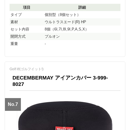
項目
詳細
タイプ
個別型（8個セット）
素材
ウルトラスエード(R) HP
セット内容
8個（6I,7I,8I,9I,P,A,S,X）
開閉方式
プルオン
重量
-
Golf it!(ゴルフイット!)
DECEMBERMAY アイアンカバー 3-999-
8027
No.7