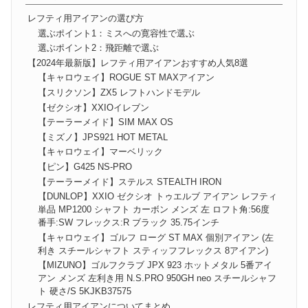
レフティ用アイアンの選び方
選ぶポイント1：ミスへの寛容性で選ぶ
選ぶポイント2：飛距離で選ぶ
【2024年最新版】レフティ用アイアンおすすめ人気8選
【キャロウェイ】ROGUE ST MAXアイアン
【スリクソン】ZX5 レフトハンドモデル
【ゼクシオ】XXIOイレブン
【テーラーメイド】SIM MAX OS
【ミズノ】JPS921 HOT METAL
【キャロウェイ】マーベリック
【ピン】G425 NS-PRO
【テーラーメイド】ステルス STEALTH IRON
【DUNLOP】XXIO ゼクシオ トゥエルブ アイアン レフティ
単品 MP1200 シャフト カーボン メンズ 左 ロフト角:56度
番手:SW フレックス:R ブラック 35.75インチ
【キャロウェイ】ゴルフ ローグ ST MAX 個別アイアン (左
利き スチールシャフト スティッフフレックス 8アイアン)
【MIZUNO】ゴルフクラブ JPX 923 ホットメタル 5番アイ
アン メンズ 左利き用 N.S.PRO 950GH neo スチールシャフ
ト 硬さ/S 5KJKB37575
レフティ用アイアンについてまとめ