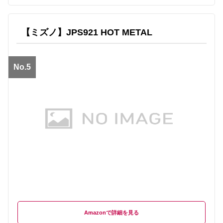
【ミズノ】JPS921 HOT METAL
No.5
Amazon