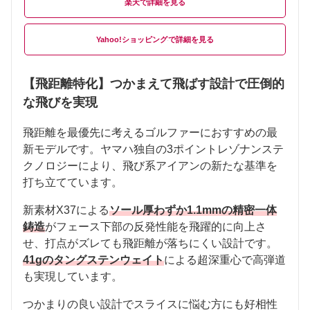
楽天
Yahoo!ショッピング
【飛距離特化】つかまえて飛ばす設計で圧倒的
な飛びを実現
飛距離を最優先に考えるゴルファーにおすすめの最
新モデルです。ヤマハ独自の3ポイントレゾナンステ
クノロジーにより、飛び系アイアンの新たな基準を
打ち立てています。
新素材X37による
ソール厚わずか1.1mmの精密一体
鋳造
がフェース下部の反発性能を飛躍的に向上さ
せ、打点がズレても飛距離が落ちにくい設計です。
41gのタングステンウェイト
による超深重心で高弾道
も実現しています。
つかまりの良い設計でスライスに悩む方にも好相性