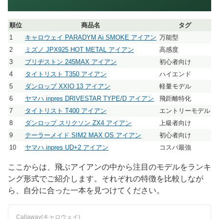
順位
商品名
タグ
1
キャロウェイ PARADYM Ai SMOKE アイアン
万能型
2
ミズノ JPX925 HOT METAL アイアン
高感度
3
ブリヂストン 245MAX アイアン
初心者向け
4
タイトリスト T350 アイアン
ハイエンド
5
ダンロップ XXIO 13 アイアン
軽量モデル
6
ヤマハ inpres DRIVESTAR TYPE/D アイアン
飛距離特化
7
タイトリスト T400 アイアン
エントリーモデル
8
ダンロップ スリクソン ZX4 アイアン
上級者向け
9
テーラーメイド SIM2 MAX OS アイアン
初心者向け
10
ヤマハ inpres UD+2 アイアン
コスパ最強
ここからは、飛ぶアイアンの中から注目のモデルをランキ
ング形式でご紹介します。それぞれの特徴を比較しなが
ら、自分に合った一本を見つけてください。
Callaway(キャロウェイ)