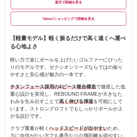
楽天
Yahoo!ショッピング
【軽量モデル】軽く振るだけで高く遠くへ運べ
る心地よさ
軽い力で楽にボールを上げたいゴルファーにぴった
りのモデルです。ゼクシオシリーズならではの振り
やすさと安心感が魅力の一本です。
チタンフェース採用の4ピース複合構造
で徹底した低
重心設計を実現し、REBOUND FRAMEが大きなた
わみを生み出すことで
高く伸びる弾道
を可能にして
います。ストロングロフトでもしっかりボールが上
がる設計です。
クラブ重量が軽く
ヘッドスピードが出やすい
ため、
力に自信がない方でも番手なりの飛距離を得やすい