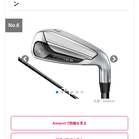
ン
No.6
出典：
Amazon
Amazon