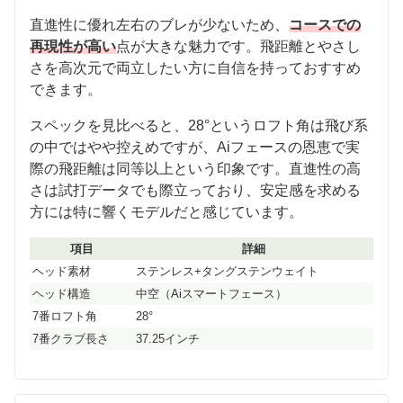
直進性に優れ左右のブレが少ないため、
コースでの
再現性が高い
点が大きな魅力です。飛距離とやさし
さを高次元で両立したい方に自信を持っておすすめ
できます。
スペックを見比べると、28°というロフト角は飛び系
の中ではやや控えめですが、Aiフェースの恩恵で実
際の飛距離は同等以上という印象です。直進性の高
さは試打データでも際立っており、安定感を求める
方には特に響くモデルだと感じています。
項目
詳細
ヘッド素材
ステンレス+タングステンウェイト
ヘッド構造
中空（Aiスマートフェース）
7番ロフト角
28°
7番クラブ長さ
37.25インチ