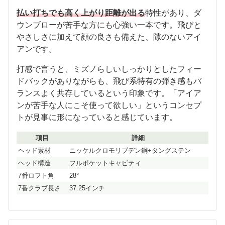
払い打ちでも高く上がり距離が出る
特性があり、ダ
ウンブローが苦手な方にも心強い一本です。飛びと
やさしさに加えて顔の良さも備えた、隙のないアイ
アンです。
打感で言うと、ミズノらしいしっかりとしたフィー
ドバックがありながらも、飛び系特有の弾き感もバ
ランスよく共存しているという印象です。「アイア
ンが苦手な人にこそ使って欲しい」というコンセプ
トが見事に形になっていると感じています。
項目
詳細
ヘッド素材
ニッケルクロモリブデン鋼+タングステン
ヘッド構造
フルポケットキャビティ
7番ロフト角
28°
7番クラブ長さ
37.25インチ