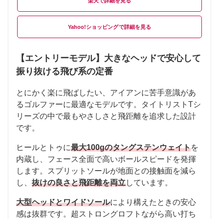
楽天
Yahoo!ショッピング
【エントリーモデル】大きなヘッドで安心して
振り抜ける飛び系の定番
とにかく楽に飛ばしたい、アイアンに苦手意識があ
るゴルファーに最適なモデルです。タイトリストTシ
リーズの中で最もやさしさと飛距離を追求した設計
です。
ヒールとトゥに
最大100gのタングステンウェイト
を
内蔵し、フェース全面で高いボールスピードを発揮
します。スプリットソールが地面との接触面を減ら
し、
抜けの良さと飛距離を両立
しています。
大型ヘッドとワイドソール
により構えたときの安心
感は抜群です。超ストロングロフトながら高い打ち