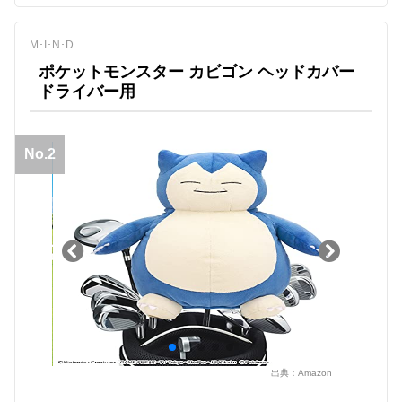
M･I･N･D
ポケットモンスター カビゴン ヘッドカバー
ドライバー用
No.2
出典：
Amazon