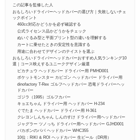
この記事を監修した人
おもしろいドライバーヘッドカバーの選び方｜失敗しないチェ
ックポイント
460cc対応かどうかを必ず確認する
公式ライセンス品かどうかをチェック
ぬいぐるみ型と平面プリント型の違いを理解する
カートに乗せたときの安定性を意識する
用途に合わせてデザインのテイストを選ぶ
おもしろいドライバーヘッドカバーおすすめ人気ランキング10
選｜コース映えするユニークデザイン厳選
ピカチュウ ヘッドカバー ドライバー用 PMHD001
ポケットモンスター カビゴン ヘッドカバー ドライバー用
dinofactory T-Rex ゴルフヘッドカバー 恐竜ドライバーヘッ
ドカバー
ゴジラ（1995）ゴルフカバー
キョエちゃん ドライバー用 ヘッドカバー H-234
ぐでたま ヘッドカバー ドライバー用 H-361
クレヨンしんちゃん しんのすけ ドライバー用ヘッドカバー
ジャグラー ツノっち ドライバー用ヘッドカバー GJHD001
バカボンのパパ ヘッドカバー WHC355
10位：RIKI & ROI ヘッドカバー 生ビール（DR用）