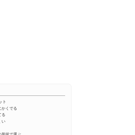
ット
にかくでる
てる
くい
の形状で選ぶ