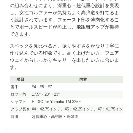
の組み合わせにより、深重心・超低重心設計を実現
し、女性ゴルファーが気持ちよく高弾道を打てるよ
う設計されています。フェース下部を薄肉化するこ
とでボールスピードが向上し、飛距離アップが期待
できます。
スペックを見比べると、振りやすさをかなり丁寧に
作り込んでいる印象です。高く上げたい方、フェア
ウェイからしっかりキャリーを出したい方に合いま
す。
項目
内容
番手
#4・#5・#7
ロフト角
17.5°・20°・23°
シャフト
ELDIO for Yamaha TM-325F
クラブ長さ
#4：42.75インチ、#5：42.25インチ、#7：41.75インチ目
特徴
超低重心・高初速・高弾道