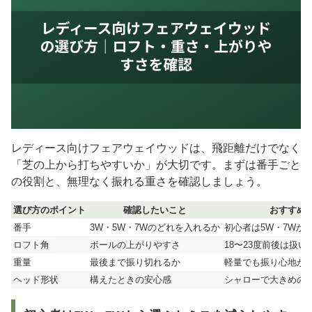
レディース向けフェアウェイウッドは、飛距離だけでなく
「芝の上から打ちやすいか」が大切です。まずは番手ごと
の役割と、無理なく振れる重さを確認しましょう。
選び方のポイント
確認したいこと
おすすめ
番手
3W・5W・7Wのどれを入れるか
初心者は5W・7Wか
ロフト角
ボールの上がりやすさ
18〜23度前後は扱い
重量
最後まで振り切れるか
軽量でも振り心地が
ヘッド形状
構えたときの安心感
シャローで大きめの