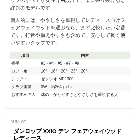
ップのすべてが女性専用設計で、楽に振り抜けると
評判のモデルです。
個人的には、やさしさを重視してレディース向けフ
ェアウェイウッドを選ぶなら、まず比較したい定番
です。打音や構えやすさも含めて、安心して長く使
いやすいクラブです。
項目
内容
番手
#3・#4・#5・#7・#9
ロフト角
16°・18°・20°・23°・26°
シャフト
ゼクシオ MP1300L
クラブ重量
3W：約264g（L）
おすすめの人
球の上がりやすさとやさしさを重視する人
DUNLOP
ダンロップ XXIO テン フェアウェイウッド
レディース