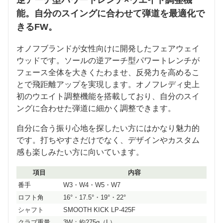
逆アーチ型パワートレンチ×ウエイト調整機
能。自分のスイングに合わせて弾道を最適化で
きるFW。
オノフブランドが女性向けに開発したフェアウェイ
ウッドです。ソールの逆アーチ型パワートレンチが
フェース全体を大きくたわませ、反発力を高めるこ
とで飛距離アップを実現します。オノフレディ史上
初のウエイト調整機能を搭載しており、自分のスイ
ングに合わせた弾道に細かく調整できます。
自分に合う振り心地を探したい方にはかなり魅力的
です。打ちやすさだけでなく、デザインやカスタム
感も楽しみたい方に向いています。
項目
内容
番手
W3・W4・W5・W7
ロフト角
16°・17.5°・19°・22°
シャフト
SMOOTH KICK LP-425F
クラブ重量
3W：約275g（L）