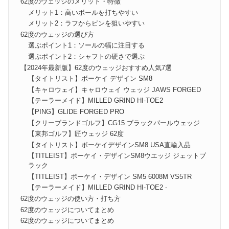
62度のウェッジのメリット・特徴
メリット1：高いボールを打ちやすい
メリット2：ラフからピンを狙いやすい
62度のウェッジの選び方
選ぶポイント1：ソールの幅に注目する
選ぶポイント2：シャフトの硬さで選ぶ
【2024年最新版】62度のウェッジおすすめ人気7選
【タイトリスト】ボーケイ デザイン SM8
【キャロウェイ】キャロウェイ ウェッジ JAWS FORGED
【テーラーメイド】MILLED GRIND HI-TOE2
【PING】GLIDE FORGED PRO
【クリーブランドゴルフ】CG15 ブラックパールウェッジ
【東邦ゴルフ】匠ウェッジ 62度
【タイトリスト】ボーケイデザインSM8 USA直輸入品
【TITLEIST】ボーケイ・デザインSM8ウエッジ ジェットブ
ラック
【TITLEIST】ボーケイ・デザイン SM5 6008M VS5TR
【テーラーメイド】MILLED GRIND HI-TOE2 -
62度のウェッジの使い方・打ち方
62度のウェッジについてまとめ
62度のウェッジについてまとめ